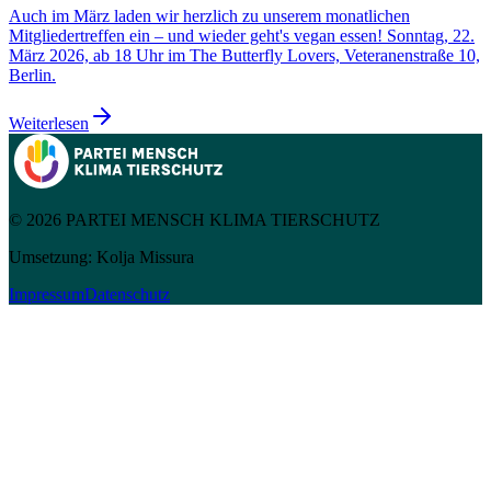
Auch im März laden wir herzlich zu unserem monatlichen
Mitgliedertreffen ein – und wieder geht's vegan essen! Sonntag, 22.
März 2026, ab 18 Uhr im The Butterfly Lovers, Veteranenstraße 10,
Berlin.
Weiterlesen
© 2026 PARTEI MENSCH KLIMA TIERSCHUTZ
Umsetzung: Kolja Missura
Impressum
Datenschutz